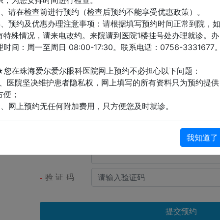
系，为您安排时间进行检查。
性别
男
女
3、请在检查前进行预约（检查后预约不能享受优惠政策）。
4、预约及优惠办理注意事项：请根据填写预约时间正常到院，
有特殊情况，请来电改约。来院请到医院1楼挂号处办理就诊。办
预约医院
理时间：周一至周日 08:00-17:30。联系电话：0756-3331677
★您在珠海爱尔爱尔眼科医院网上预约不必担心以下问题：
预约项目
1、医院坚决维护患者隐私权，网上填写的所有资料只为预约提供
方便；
2、网上预约无任何附加费用，只方便您及时就诊。
预约日期
我知道了
病情描述
验证码
提交预约